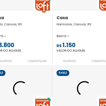
sa
Casa
rói, Canoas, RS
Harmonia, Canoas, RS
²
3
-
-
50m²
2
-
-
3.800
1.150
R$
R DO ALUGUEL
VALOR DO ALUGUEL
FAVORITOS
COMPARTILHAR
FAVORITOS
COMPARTIL
02
5462