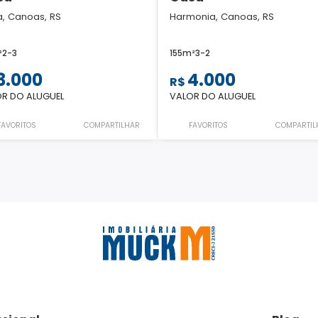
a, Canoas, RS
Harmonia, Canoas, RS
²
2
-
3
155m²
3
-
2
3.000
4.000
R$
R DO ALUGUEL
VALOR DO ALUGUEL
FAVORITOS
COMPARTILHAR
FAVORITOS
COMPARTIL