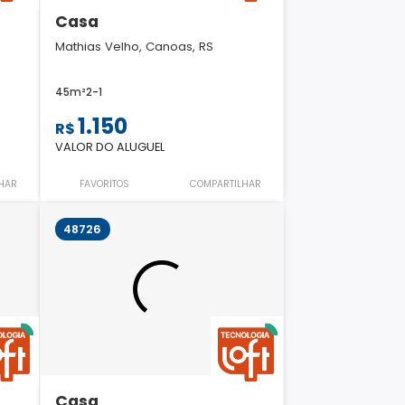
Casa
Mathias Velho, Canoas, RS
45m²
2
-
1
1.150
R$
VALOR DO ALUGUEL
HAR
FAVORITOS
COMPARTILHAR
48726
Casa