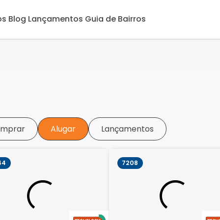
os
Blog
Lançamentos
Guia de Bairros
mprar
Alugar
Lançamentos
44
7208