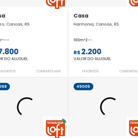
sa
Casa
ro, Canoas, RS
Harmonia, Canoas, RS
m²
-
-
-
100m²
2
-
-
7.800
2.200
R$
R DO ALUGUEL
VALOR DO ALUGUEL
FAVORITOS
COMPARTILHAR
FAVORITOS
COMPARTIL
068
49005