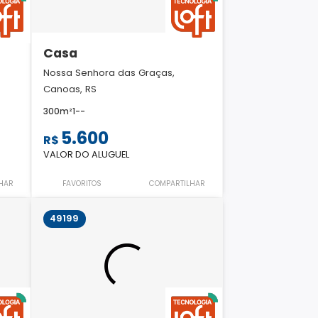
Casa
Nossa Senhora das Graças,
Canoas, RS
300m²
1
-
-
5.600
R$
VALOR DO ALUGUEL
HAR
FAVORITOS
COMPARTILHAR
49199