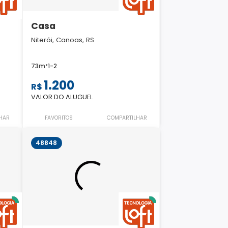
Casa
Niterói, Canoas, RS
73m²
1
-
2
1.200
R$
VALOR DO ALUGUEL
HAR
FAVORITOS
COMPARTILHAR
48848