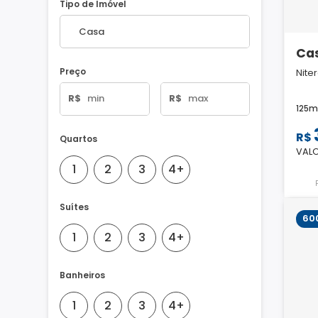
Tipo de Imóvel
Ca
Preço
Nite
R$
R$
125m
R$
Quartos
VALO
1
2
3
4+
Suítes
60
1
2
3
4+
Banheiros
1
2
3
4+