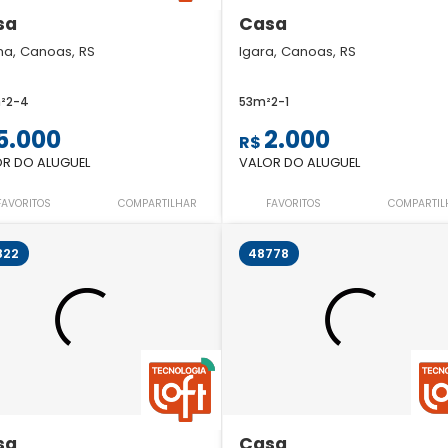
sa
Casa
ma, Canoas, RS
Igara, Canoas, RS
²
2
-
4
53m²
2
-
1
5.000
2.000
R$
R DO ALUGUEL
VALOR DO ALUGUEL
FAVORITOS
COMPARTILHAR
FAVORITOS
COMPARTIL
822
48778
sa
Casa