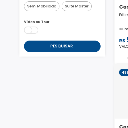
Ca
Semi Mobiliado
Suite Master
Fáti
Vídeo ou Tour
180m
R$
PESQUISAR
VALO
48
Ca