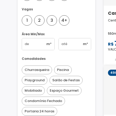
Vagas
Ca
1
2
3
4+
Cent
550
Área Min/Max
R$
m²
m²
VALO
Comodidades
Churrasqueira
Piscina
49
Playground
Salão de Festas
Mobiliado
Espaço Gourmet
Condomínio Fechado
Portaria 24 horas