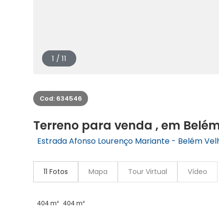
1 / 11
Cod: 634546
Terreno para venda , em Belé
Estrada Afonso Lourenço Mariante - Belém Velh
11 Fotos
Mapa
Tour Virtual
Vídeo
404 m²
404 m²