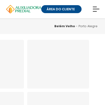
ÁREA DO CLIENTE
CONHEÇA A MUCK
BLOG
Belém Velho
- Porto Alegre
TRABALHE CONOSCO
GUIA DE BAIRROS
ANUNCIE SEU IMÓVEL
» ÁREA DO CLIENTE:
CONDOMÍNIOS
» ÁREA DO CLIENTE:
ALUGUEL