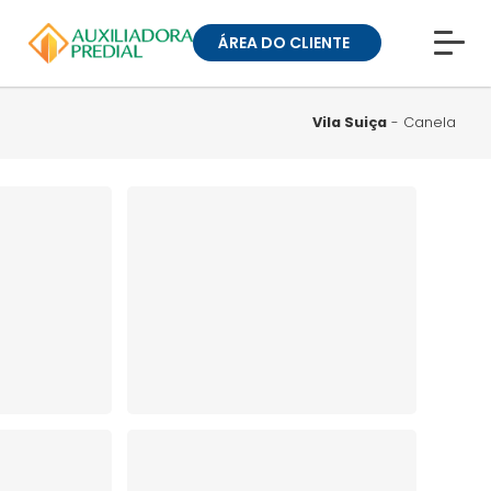
ÁREA DO CLIENTE
CONHEÇA A MUCK
BLOG
Vila Suiça
- Canela
TRABALHE CONOSCO
GUIA DE BAIRROS
ANUNCIE SEU IMÓVEL
» ÁREA DO CLIENTE:
CONDOMÍNIOS
» ÁREA DO CLIENTE:
ALUGUEL