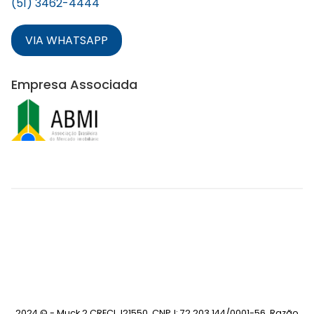
(51) 3462-4444
VIA WHATSAPP
Empresa Associada
2024 © - Muck 2 CRECI J21550. CNPJ: 72.203.144/0001-56. Razão