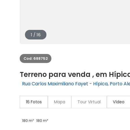
1 / 16
Cod: 688752
Terreno para venda , em Hípic
Rua Carlos Maximiliano Fayet - Hípica, Porto Al
16 Fotos
Mapa
Tour Virtual
Vídeo
180 m²
180 m²