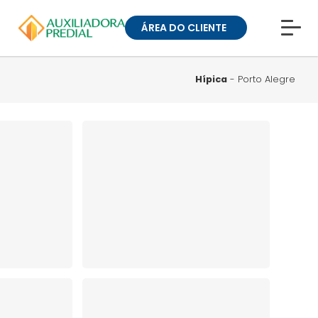
ÁREA DO CLIENTE
CONHEÇA A MUCK
BLOG
Hípica
- Porto Alegre
TRABALHE CONOSCO
GUIA DE BAIRROS
ANUNCIE SEU IMÓVEL
» ÁREA DO CLIENTE:
CONDOMÍNIOS
» ÁREA DO CLIENTE:
ALUGUEL