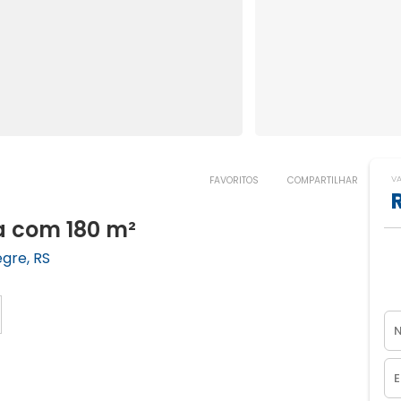
V
FAVORITOS
COMPARTILHAR
a com 180 m²
egre, RS