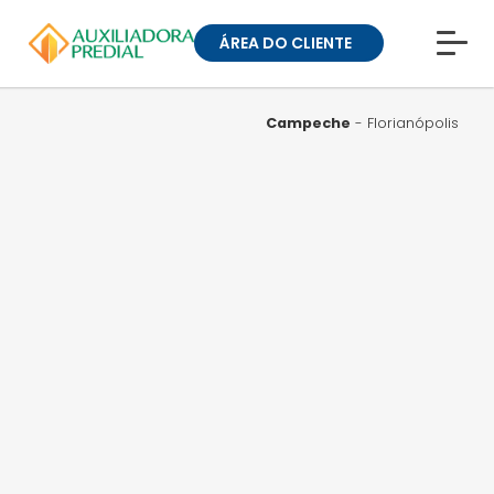
ÁREA DO CLIENTE
CONHEÇA A MUCK
BLOG
Campeche
- Florianópolis
TRABALHE CONOSCO
GUIA DE BAIRROS
ANUNCIE SEU IMÓVEL
» ÁREA DO CLIENTE:
CONDOMÍNIOS
» ÁREA DO CLIENTE:
ALUGUEL