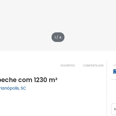
1 / 4
V
FAVORITOS
COMPARTILHAR
peche com 1230 m²
ianópolis, SC