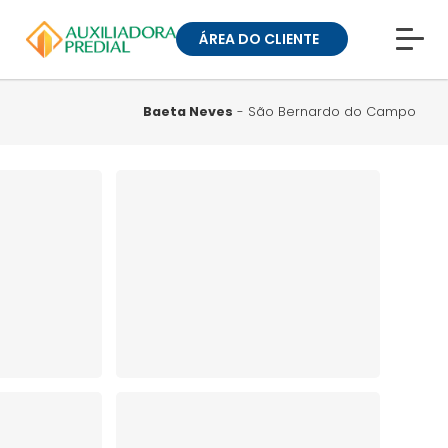
ÁREA DO CLIENTE
CONHEÇA A MUCK
BLOG
Baeta Neves
- São Bernardo do Campo
TRABALHE CONOSCO
GUIA DE BAIRROS
ANUNCIE SEU IMÓVEL
» ÁREA DO CLIENTE:
CONDOMÍNIOS
» ÁREA DO CLIENTE:
ALUGUEL