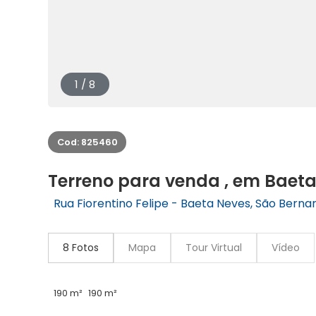
1 / 8
Cod: 825460
Terreno para venda , em Baet
Rua Fiorentino Felipe - Baeta Neves, São Bern
8 Fotos
Mapa
Tour Virtual
Vídeo
190 m²
190 m²