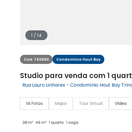
1 / 14
Cod: 743963
Condomínio Hout Bay
Studio para venda com 1 quart
Rua Lauro Linhares - Condomínio Hout Bay Trind
14 Fotos
Mapa
Tour Virtual
Vídeo
38 m²
49 m²
1 quarto
1 vaga