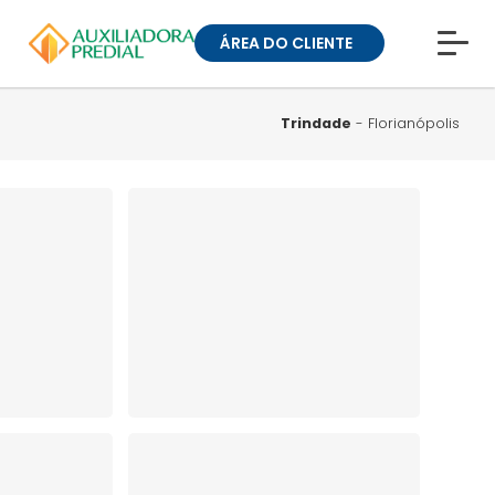
ÁREA DO CLIENTE
CONHEÇA A MUCK
BLOG
Trindade
- Florianópolis
TRABALHE CONOSCO
GUIA DE BAIRROS
ANUNCIE SEU IMÓVEL
» ÁREA DO CLIENTE:
CONDOMÍNIOS
» ÁREA DO CLIENTE:
ALUGUEL