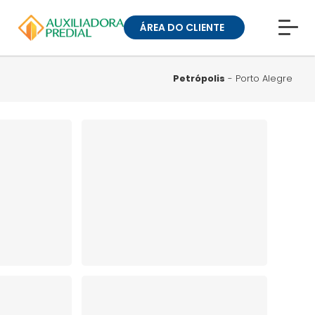
ÁREA DO CLIENTE
CONHEÇA A MUCK
BLOG
Petrópolis
- Porto Alegre
TRABALHE CONOSCO
GUIA DE BAIRROS
ANUNCIE SEU IMÓVEL
» ÁREA DO CLIENTE:
CONDOMÍNIOS
» ÁREA DO CLIENTE:
ALUGUEL