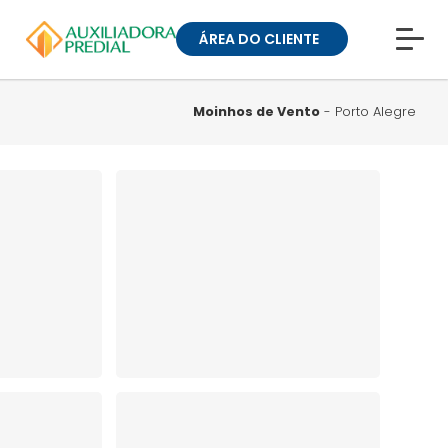
ÁREA DO CLIENTE
CONHEÇA A MUCK
BLOG
Moinhos de Vento
- Porto Alegre
TRABALHE CONOSCO
GUIA DE BAIRROS
ANUNCIE SEU IMÓVEL
» ÁREA DO CLIENTE:
CONDOMÍNIOS
» ÁREA DO CLIENTE:
ALUGUEL