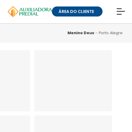
ÁREA DO CLIENTE
CONHEÇA A MUCK
BLOG
Menino Deus
- Porto Alegre
TRABALHE CONOSCO
GUIA DE BAIRROS
ANUNCIE SEU IMÓVEL
» ÁREA DO CLIENTE:
CONDOMÍNIOS
» ÁREA DO CLIENTE:
ALUGUEL