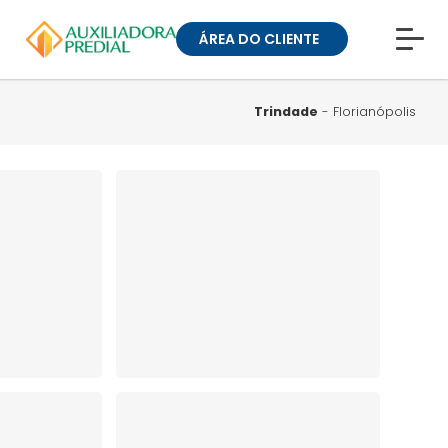
ÁREA DO CLIENTE
CONHEÇA A MUCK
BLOG
Trindade
- Florianópolis
TRABALHE CONOSCO
GUIA DE BAIRROS
ANUNCIE SEU IMÓVEL
» ÁREA DO CLIENTE:
CONDOMÍNIOS
» ÁREA DO CLIENTE:
ALUGUEL