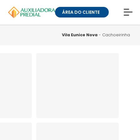
ÁREA DO CLIENTE
CONHEÇA A MUCK
BLOG
Vila Eunice Nova
- Cachoeirinha
TRABALHE CONOSCO
GUIA DE BAIRROS
ANUNCIE SEU IMÓVEL
» ÁREA DO CLIENTE:
CONDOMÍNIOS
» ÁREA DO CLIENTE:
ALUGUEL