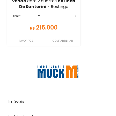
venda
com 2 quartos
no Ilhas
De Santorini
- Restinga
83m²
2
-
1
215.000
R$
FAVORITOS
COMPARTILHAR
Imóveis