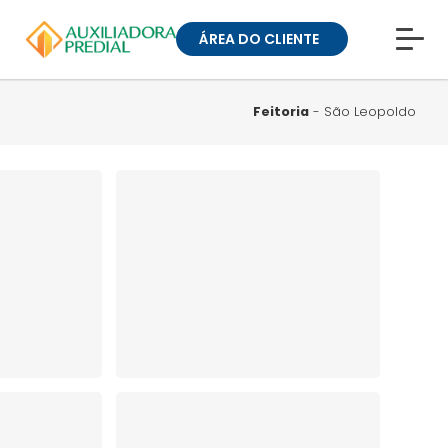
ÁREA DO CLIENTE
CONHEÇA A MUCK
BLOG
Feitoria
- São Leopoldo
TRABALHE CONOSCO
GUIA DE BAIRROS
ANUNCIE SEU IMÓVEL
» ÁREA DO CLIENTE:
CONDOMÍNIOS
» ÁREA DO CLIENTE:
ALUGUEL