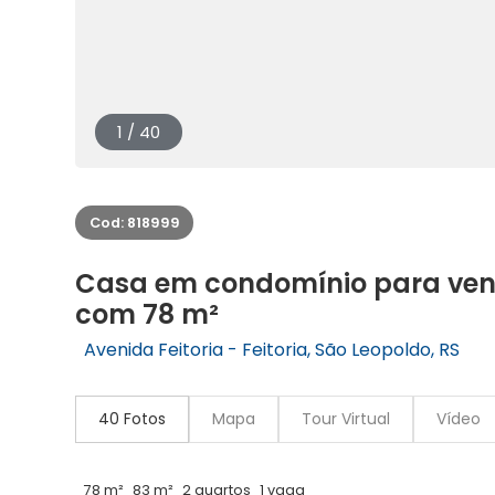
1 / 40
Cod: 818999
Casa em condomínio para vend
com 78 m²
Avenida Feitoria - Feitoria, São Leopoldo, RS
40 Fotos
Mapa
Tour Virtual
Vídeo
78 m²
83 m²
2 quartos
1 vaga