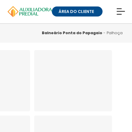
ÁREA DO CLIENTE
CONHEÇA A MUCK
BLOG
Balneário Ponta do Papagaio
- Palhoça
TRABALHE CONOSCO
GUIA DE BAIRROS
ANUNCIE SEU IMÓVEL
» ÁREA DO CLIENTE:
CONDOMÍNIOS
» ÁREA DO CLIENTE:
ALUGUEL