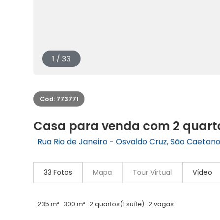
1 / 33
Cod: 773771
Casa para venda com 2 quarto
Rua Rio de Janeiro - Osvaldo Cruz, São Caetano 
33 Fotos
Mapa
Tour Virtual
Vídeo
235 m²
300 m²
2 quartos
(1 suíte)
2 vagas