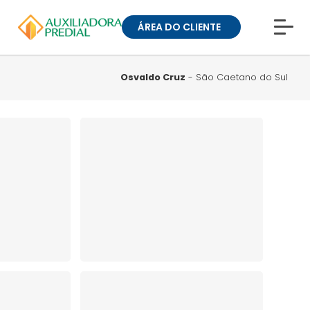
ÁREA DO CLIENTE
CONHEÇA A MUCK
BLOG
Osvaldo Cruz
- São Caetano do Sul
TRABALHE CONOSCO
GUIA DE BAIRROS
ANUNCIE SEU IMÓVEL
» ÁREA DO CLIENTE:
CONDOMÍNIOS
» ÁREA DO CLIENTE:
ALUGUEL