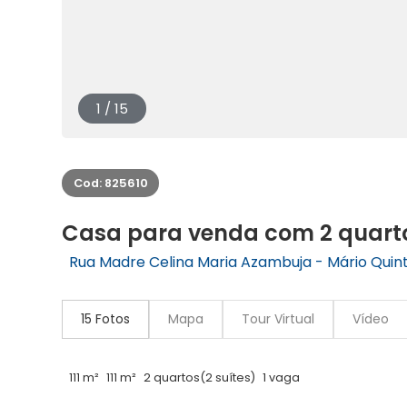
1 / 15
Cod: 825610
Casa para venda com 2 quarto
Rua Madre Celina Maria Azambuja - Mário Quint
15 Fotos
Mapa
Tour Virtual
Vídeo
111 m²
111 m²
2 quartos
(2 suítes)
1 vaga