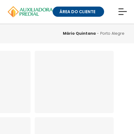
ÁREA DO CLIENTE
CONHEÇA A MUCK
BLOG
Mário Quintana
- Porto Alegre
TRABALHE CONOSCO
GUIA DE BAIRROS
ANUNCIE SEU IMÓVEL
» ÁREA DO CLIENTE:
CONDOMÍNIOS
» ÁREA DO CLIENTE:
ALUGUEL