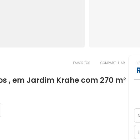
V
FAVORITOS
COMPARTILHAR
s , em Jardim Krahe com 270 m²