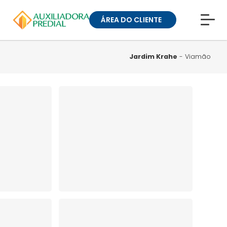
ÁREA DO CLIENTE
CONHEÇA A MUCK
BLOG
Jardim Krahe
- Viamão
TRABALHE CONOSCO
GUIA DE BAIRROS
ANUNCIE SEU IMÓVEL
» ÁREA DO CLIENTE:
CONDOMÍNIOS
» ÁREA DO CLIENTE:
ALUGUEL