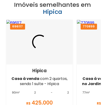
Imóveis semelhantes em
Hípica
696117
770899
Hípica
Casa à venda
com 2 quartos,
Casa à ve
sendo 1 suíte - Hípica
no Jardins
90m²
2
-
2
77m²
425.000
R$
R$