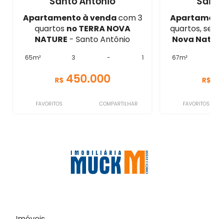
Santo Antônio
Sant
Apartamento à venda
com 3
Apartamen
quartos
no TERRA NOVA
quartos, sen
NATURE
- Santo Antônio
Nova Natu
65m²
3
-
1
67m²
450.000
R$
R$
FAVORITOS
COMPARTILHAR
FAVORITOS
Imóveis