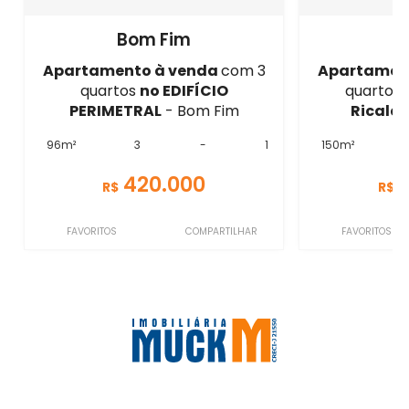
Bom Fim
B
Apartamento à venda
com 3
Apartamen
quartos
no EDIFÍCIO
quartos
PERIMETRAL
- Bom Fim
Ricald
96m²
3
-
1
150m²
420.000
R$
R$
FAVORITOS
COMPARTILHAR
FAVORITOS