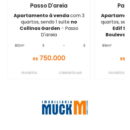
Passo D'areia
Pass
Apartamento à venda
com 3
Apartamen
quartos, sendo 1 suíte
no
quartos, sen
Collinas Garden
- Passo
Edif S
D'areia
Boulevar
80m²
3
-
3
89m²
750.000
R$
R$
FAVORITOS
COMPARTILHAR
FAVORITOS