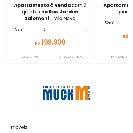
Apartamento à venda
com 2
Apartamen
quartos
no Res. Jardim
quarto
Salomoni
- Vila Nova
52m²
52m²
2
-
1
R$
199.900
R$
FAVORITOS
COMPARTILHAR
FAVORITOS
Imóveis