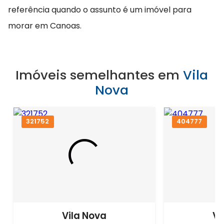
referência quando o assunto é um imóvel para
morar em Canoas.
Imóveis semelhantes em
Vila
Nova
321752
404777
Vila Nova
Vi