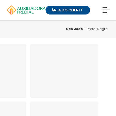
ÁREA DO CLIENTE
CONHEÇA A MUCK
BLOG
São João
- Porto Alegre
TRABALHE CONOSCO
GUIA DE BAIRROS
ANUNCIE SEU IMÓVEL
» ÁREA DO CLIENTE:
CONDOMÍNIOS
» ÁREA DO CLIENTE:
ALUGUEL