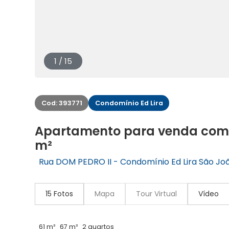
1 / 15
Cod: 393771
Condomínio Ed Lira
Apartamento para venda com 2
m²
Rua DOM PEDRO II - Condomínio Ed Lira São Joã
15 Fotos
Mapa
Tour Virtual
Vídeo
61 m²
67 m²
2 quartos