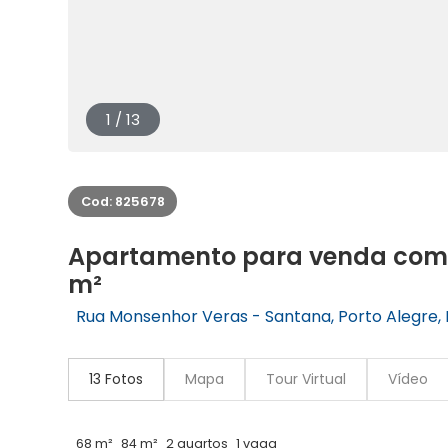
1 / 13
Cod: 825678
Apartamento para venda com 
m²
Rua Monsenhor Veras - Santana, Porto Alegre, 
13 Fotos
Mapa
Tour Virtual
Vídeo
68 m²
84 m²
2 quartos
1 vaga