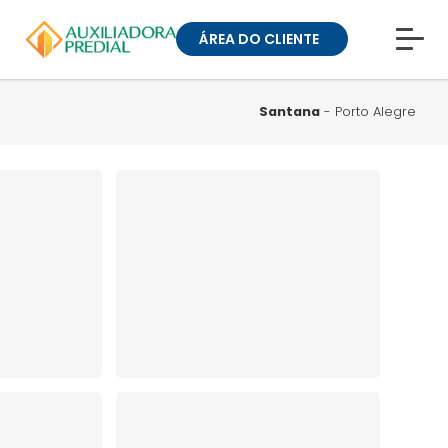
ÁREA DO CLIENTE
CONHEÇA A MUCK
BLOG
Santana
- Porto Alegre
TRABALHE CONOSCO
GUIA DE BAIRROS
ANUNCIE SEU IMÓVEL
» ÁREA DO CLIENTE:
CONDOMÍNIOS
» ÁREA DO CLIENTE:
ALUGUEL