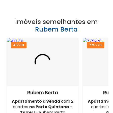
Imóveis semelhantes em
Rubem Berta
417731
775226
Rubem Berta
Rub
Apartamento à venda
com 2
Apartamen
quartos
no Porto Quintana -
quartos
no
Torre II
- Rubem Berta
Rub