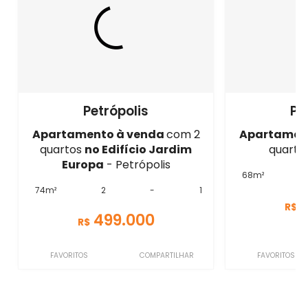
Petrópolis
Pe
Apartamento à venda
com 2
Apartamen
quartos
no Edifício Jardim
quartos
Europa
- Petrópolis
68m²
74m²
2
-
1
R$
499.000
R$
FAVORITOS
COMPARTILHAR
FAVORITOS