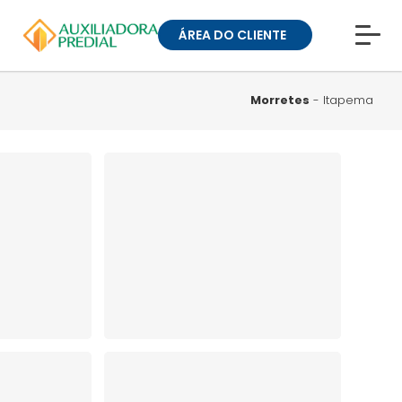
ÁREA DO CLIENTE
CONHEÇA A MUCK
BLOG
Morretes
- Itapema
TRABALHE CONOSCO
GUIA DE BAIRROS
ANUNCIE SEU IMÓVEL
» ÁREA DO CLIENTE:
CONDOMÍNIOS
» ÁREA DO CLIENTE:
ALUGUEL