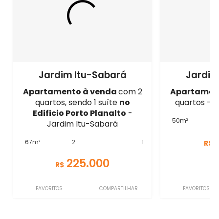
Jardim Itu-Sabará
Jardim
Apartamento à venda
com 2
Apartamen
quartos, sendo 1 suíte
no
quartos - 
Edificio Porto Planalto
-
50m²
Jardim Itu-Sabará
67m²
2
-
1
R$
225.000
R$
FAVORITOS
COMPARTILHAR
FAVORITOS