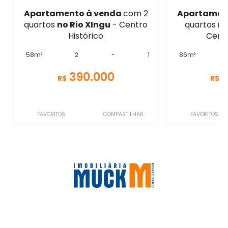
Apartamento à venda
com 2
Apartamen
quartos
no Rio XIngu
- Centro
quartos
no
Histórico
Centr
58m²
2
-
1
86m²
390.000
R$
R$
FAVORITOS
COMPARTILHAR
FAVORITOS