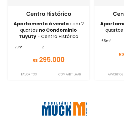
Centro Histórico
Centr
Apartamento à venda
com 2
Apartamen
quartos
no Condominio
quartos - 
Tuyuty
- Centro Histórico
65m²
73m²
2
-
-
R$
295.000
R$
FAVORITOS
COMPARTILHAR
FAVORITOS