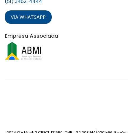
(51) 3462-4444
VIA WHATSAPP
Empresa Associada
2024 © - Muck 2 CRECI J21550. CNPJ: 72.203.144/0001-56. Razão