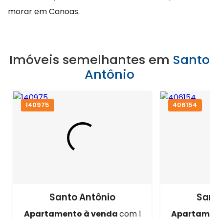
morar em Canoas.
Imóveis semelhantes em
Santo
Antônio
140975
406154
Santo Antônio
Sant
Apartamento à venda
com 1
Apartamen