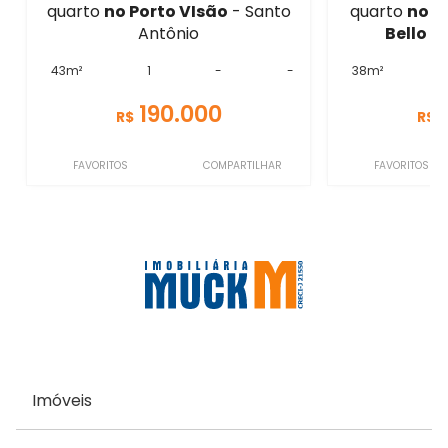
quarto
no Porto VIsão
- Santo
quarto
no R
Antônio
Bello
- 
43m²
1
-
-
38m²
190.000
R$
R$
FAVORITOS
COMPARTILHAR
FAVORITOS
Imóveis