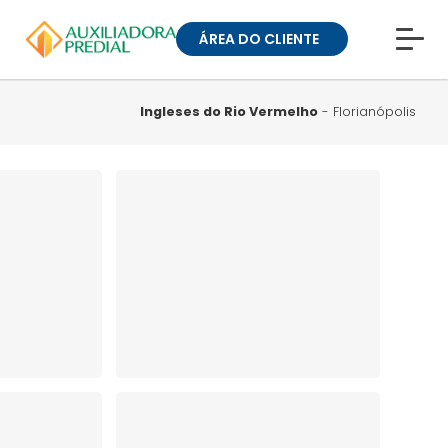
ÁREA DO CLIENTE
CONHEÇA A MUCK
BLOG
Ingleses do Rio Vermelho
- Florianópolis
TRABALHE CONOSCO
GUIA DE BAIRROS
ANUNCIE SEU IMÓVEL
» ÁREA DO CLIENTE:
CONDOMÍNIOS
» ÁREA DO CLIENTE:
ALUGUEL