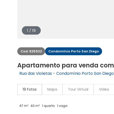
1 / 19
Cod: 825922
Condomínio Porto San Diego
Apartamento para venda com 1
Rua das Violetas - Condomínio Porto San Diego 
19 Fotos
Mapa
Tour Virtual
Vídeo
47 m²
40 m²
1 quarto
1 vaga