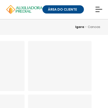
ÁREA DO CLIENTE
CONHEÇA A MUCK
BLOG
Igara
- Canoas
TRABALHE CONOSCO
GUIA DE BAIRROS
ANUNCIE SEU IMÓVEL
» ÁREA DO CLIENTE:
CONDOMÍNIOS
» ÁREA DO CLIENTE:
ALUGUEL