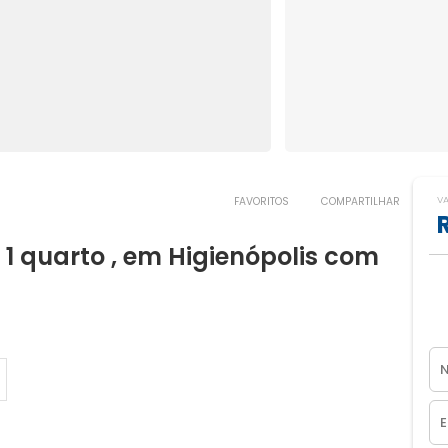
V
FAVORITOS
COMPARTILHAR
 quarto , em Higienópolis com