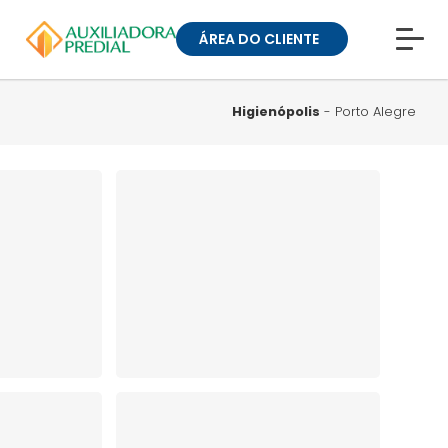
ÁREA DO CLIENTE
CONHEÇA A MUCK
BLOG
Higienópolis
- Porto Alegre
TRABALHE CONOSCO
GUIA DE BAIRROS
ANUNCIE SEU IMÓVEL
» ÁREA DO CLIENTE:
CONDOMÍNIOS
» ÁREA DO CLIENTE:
ALUGUEL