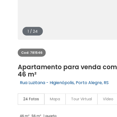
1 / 24
Cod: 781546
Apartamento para venda com 1
46 m²
Rua Luzitana - Higienópolis, Porto Alegre, RS
24 Fotos
Mapa
Tour Virtual
Vídeo
46 m²
56 m²
1 quarto