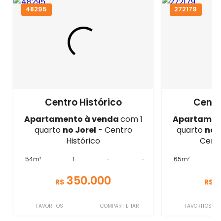
48295
272179
Centro Histórico
Centr
Apartamento à venda
com 1
Apartamen
quarto
no Jorel
- Centro
quarto
no 
Histórico
Centr
54m²
1
-
-
65m²
350.000
R$
R$
FAVORITOS
COMPARTILHAR
FAVORITOS